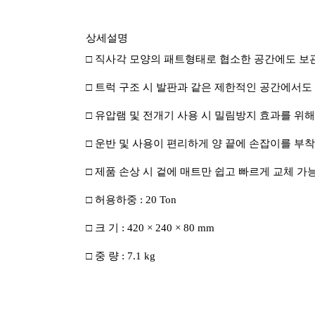
상세설명
□
직사각 모양의 패트형태로 협소한 공간에도 보
□
트럭 구조 시 발판과 같은 제한적인 공간에서도
□
유압램 및 전개기 사용 시 밀림방지 효과를 위
□
운반 및 사용이 편리하게 양 끝에 손잡이를 부착
□
제품 손상 시 겉에 매트만 쉽고 빠르게 교체 가
□
허용하중
: 20 Ton
□
크 기
: 420 × 240 × 80 mm
□
중 량
: 7.1 kg