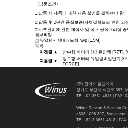
〈
납품조건
〉
□
납품 시 제품에 대한 사용 설명을 필하여야 함
□
납품 후
2
년간 품질보증
(
자체결함으로 인한 고장
□
사후관리에 관한 제작사 및 국내 공식대리점 
첨부파일
유압램지지대패드형.hwp
(1.9M)
목록
이전글 ▲
방수형 배터리 1단 유압램 [RZT1-91
방수형 배터리 유압콤비절단기[SPS27
다음글 ▼
FORCE]
(주) 윈어스 알엔에이
경기도 부천시 석천로 397, 부
TEL: 02-3661-4818 | FAX: 
Winus Rescue & Aviation Co.
#303-1008 397, Seokcheon-r
TEL: 82-2-3661-4818 | FAX