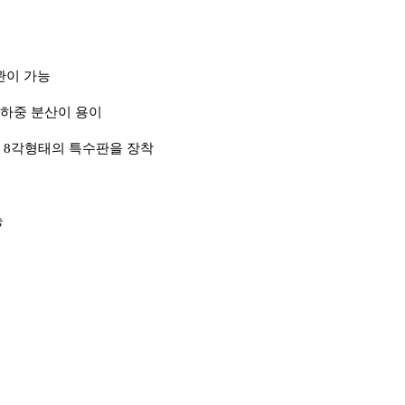
관이 가능
 하중 분산이 용이
해
8
각형태의 특수판을 장착
능