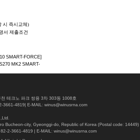
 시 즉시교체
)
증명서 제출조건
0 SMART-FORCE]
0 MK2 SMART-
천 테크노 파크 쌍용 3차 303동 1008호
02-3661-4819| E-MAIL: winus@winusrna.com
,Ltd.
o Bucheon-city, Gyeonggi-do, Republic of Korea (Postal code: 14449)
: 82-2-3661-4819 | E-MAIL: winus@winusrna.com