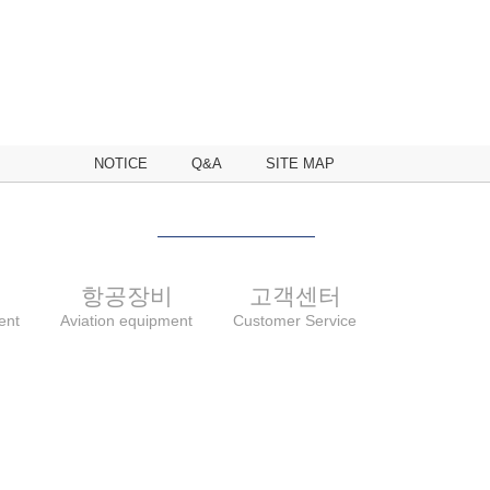
NOTICE
Q&A
SITE MAP
비
항공장비
고객센터
ent
Aviation equipment
Customer Service