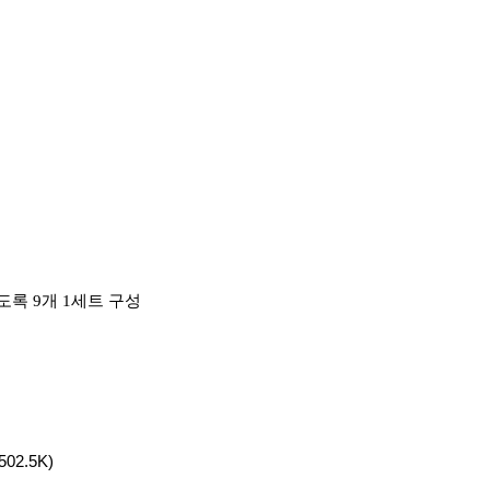
하도록
9
개
1
세트 구성
502.5K)