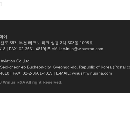
T
엔에이
로 397, 부천 테크노 파크 쌍용 3차 303동 1008호
818 | FAX: 02-3661-4819| E-MAIL: winus@winusrna.com
Aviation Co.,Ltd.
Seokcheon-ro Bucheon-city, Gyeonggi-do, Republic of Korea (Postal c
-4818 | FAX: 82-2-3661-4819 | E-MAIL: winus@winusrna.com
0 Winus R&A All right Reserved.