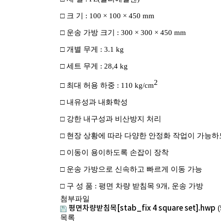
□
크 기
: 100 × 100 × 450 mm
□
운송 가방 크기
: 300 × 300 × 450 mm
□
개별 무게
: 3.1 kg
□
세트 무게
: 28,4 kg
2
□
최대 허용 하중
: 110 kg/cm
□
내유성과 내화학성
□
강한 내구성과 비산방지 처리
□
현장 상황에 따라 다양한 안정화 작업이 가능
□
이동이 용이하도록 손잡이 장착
□
운송 가방으로 신속하고 빠르게 이동 가능
□
구 성 품
:
평면 차량 받침목
9
개
,
운송 가방
첨부파일
(
평면차량받침목[stab_fix 4 square set].hwp
목록