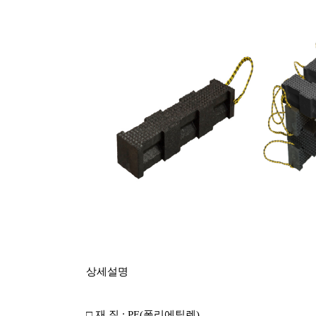
상세설명
□
재 질
: PE(
폴리에틸렌
)