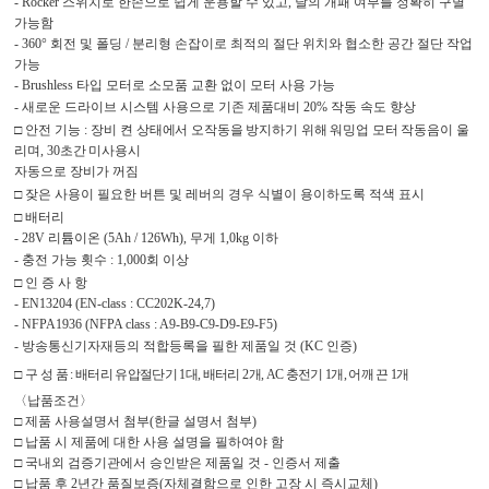
- Rocker
스위치로 한손으로 쉽게 운용할 수 있고
,
날의 개패 여부를 정확히 구별
가능함
- 360°
회전 및 폴딩
/
분리형 손잡이로 최적의 절단 위치와 협소한 공간 절단 작업
가능
- Brushless
타입 모터로 소모품 교환 없이 모터 사용 가능
-
새로운 드라이브 시스템 사용으로 기존 제품대비
20%
작동 속도 향상
□
안전 기능
:
장비 켠 상태에서 오작동을 방지하기 위해 워밍업 모터 작동음이 울
리며
, 30
초간 미사용시
자동으로 장비가 꺼짐
□
잦은 사용이 필요한 버튼 및 레버의 경우 식별이 용이하도록 적색 표시
□
배터리
- 28V
리튬이온
(5Ah / 126Wh),
무게
1,0kg
이하
-
충전 가능 횟수
: 1,000
회 이상
□
인 증 사 항
- EN13204 (EN-class : CC202K-24,7)
- NFPA1936 (NFPA class : A9-B9-C9-D9-E9-F5)
-
방송통신기자재등의 적합등록을 필한 제품일 것
(KC
인증
)
□
구 성 품
:
배터리 유압절단기
1
대
,
배터리
2
개
, AC
충전기
1
개
,
어깨 끈
1
개
〈
납품조건
〉
□
제품 사용설명서 첨부
(
한글 설명서 첨부
)
□
납품 시 제품에 대한 사용 설명을 필하여야 함
□
국내외 검증기관에서 승인받은 제품일 것
-
인증서 제출
□
납품 후
2
년간 품질보증
(
자체결함으로 인한 고장 시 즉시교체
)