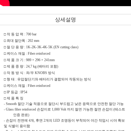
상세설명
□
작 동 압 력
: 700 bar
□
최대 절단폭
: 202 mm
□
절 단 용 량
: 1K-2K-3K-4K-5K (EN cutting class)
□
케이스 재질
: Fiber-reinforced
□
제 품 크 기
: 989 × 296 × 241mm
□
제 품 중 량
: 24,7 kg (
배터리 포함
)
□
작 동 방 식
:
좌
/
우
KNOBS
방식
□
형 태
:
유압절단기와 배터리가 결합되어 작동되는 방식
□
케이스 재질
: Fiber-reinforced
□
IP
등급
: IP54
□
제 품 특 징
- Smooth
절단 기술 적용으로 절단시 부드럽고 낮은 응력으로 안전한 절단 가능
-
Glass fibre reinforced
손잡이로
1,000 Volt
까지 절연 가능한 절연 손잡이
(
테스트
인증 완료
)
-
손잡이 전면에
4
개
,
후면
2
개의
LED
조명등이 부착되어 야간 작업시 시야 확보
및 식별이 용이함