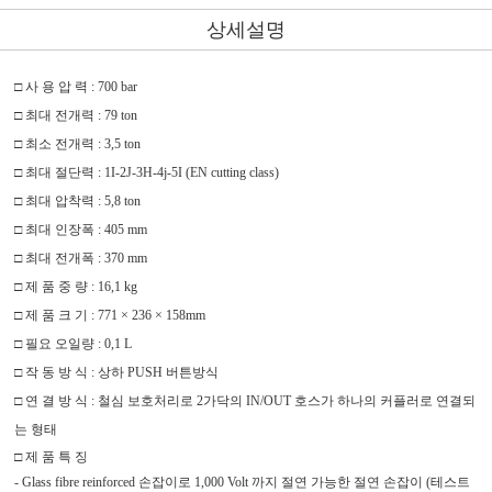
상세설명
□
사 용 압 력
: 700 bar
□
최대 전개력
: 79 ton
□
최소 전개력
: 3,5 ton
□
최대 절단력
: 1I-2J-3H-4j-5I (EN cutting class)
□
최대 압착력
: 5,8 ton
□
최대 인장폭
: 405 mm
□
최대 전개폭
: 370 mm
□
제 품 중 량
: 16,1 kg
□
제 품 크 기
: 771 × 236 × 158mm
□
필요 오일량
: 0,1 L
□
작 동 방 식
:
상하
PUSH
버튼방식
□
연 결 방 식
:
철심 보호처리로
2
가닥의
IN/OUT
호스가 하나의 커플러로 연결되
는 형태
□
제 품 특 징
-
Glass fibre reinforced
손잡이로
1,000 Volt
까지 절연 가능한 절연 손잡이
(
테스트