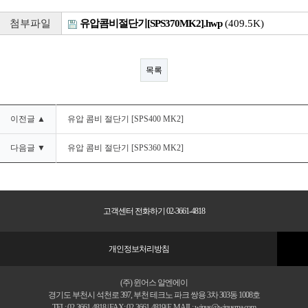
첨부파일
유압콤비절단기[SPS370MK2].hwp
(409.5K)
목록
이전글 ▲
유압 콤비 절단기 [SPS400 MK2]
다음글 ▼
유압 콤비 절단기 [SPS360 MK2]
고객센터 전화하기 02-3661-4818
개인정보처리방침
(주) 윈어스 알엔에이
경기도 부천시 석천로 397, 부천 테크노 파크 쌍용 3차 303동 1008호
TEL: 02-3661-4818 | FAX: 02-3661-4819| E-MAIL: winus@winusrna.com