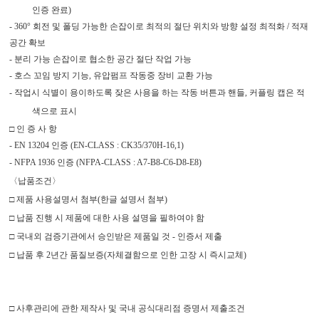
인증 완료
)
- 360°
회전 및 폴딩 가능한 손잡이로 최적의 절단 위치와 방향 설정 최적화
/
적재
공간 확보
-
분리 가능 손잡이로 협소한 공간 절단 작업 가능
-
호스 꼬임 방지 기능
,
유압펌프 작동중 장비 교환 가능
-
작업시 식별이 용이하도록 잦은 사용을 하는 작동 버튼과 핸들
,
커플링 캡은 적
색으로 표시
□
인 증 사 항
- EN 13204
인증
(EN-CLASS : CK35/370H-16,1)
- NFPA 1936
인증
(NFPA-CLASS : A7-B8-C6-D8-E8)
〈
납품조건
〉
□
제품 사용설명서 첨부
(
한글 설명서 첨부
)
□
납품 진행 시 제품에 대한 사용 설명을 필하여야 함
□
국내외 검증기관에서 승인받은 제품일 것
-
인증서 제출
□
납품 후
2
년간 품질보증
(
자체결함으로 인한 고장 시 즉시교체
)
□
사후관리에 관한 제작사 및 국내 공식대리점 증명서 제출조건