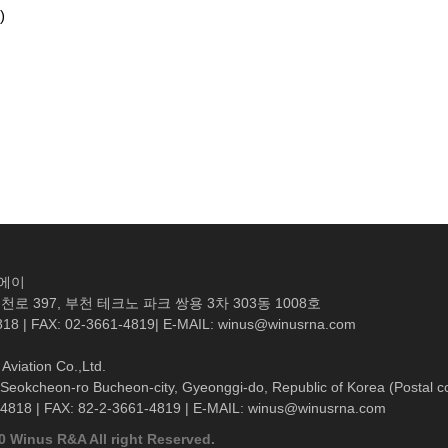
)
엔에이
로 397, 부천 테크노 파크 쌍용 3차 303동 1008호
818 | FAX: 02-3661-4819| E-MAIL: winus@winusrna.com
Aviation Co.,Ltd.
Seokcheon-ro Bucheon-city, Gyeonggi-do, Republic of Korea (Postal c
-4818 | FAX: 82-2-3661-4819 | E-MAIL: winus@winusrna.com
0 Winus R&A All right Reserved.