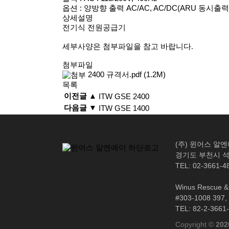
옵션 : 양방향 출력 AC/AC, AC/DC(ARU 동시출력
상세설명
전기식 전원공급기
세부사양은 첨부파일을 참고 바랍니다.
첨부파일
2400 규격서.pdf
(1.2M)
목록
이전글 ▲
ITW GSE 2400
다음글 ▼
ITW GSE 1400
(주) 윈어스 알
경기도 부천시 석천
TEL: 02-3661-4
Winus Rescue & 
#303-1008 397, 
TEL: 82-2-3661
Copyright ©
202