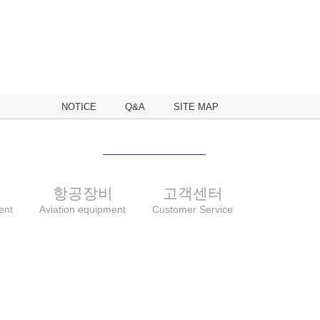
NOTICE
Q&A
SITE MAP
비
항공장비
고객센터
ent
Aviation equipment
Customer Service