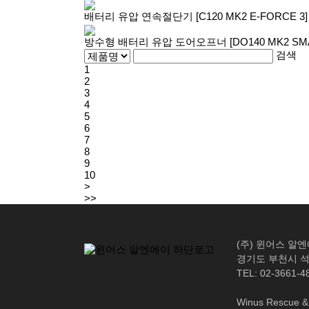
배터리 유압 연속절단기 [C120 MK2 E-FORCE 3]
방수형 배터리 유압 도어오프너 [DO140 MK2 SMA
검색
1
2
3
4
5
6
7
8
9
10
>
>>
(주) 윈어스 알
경기도 부천시 석천
TEL: 02-3661-4
Winus Rescue & 