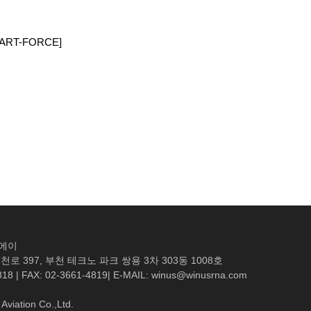
RT-FORCE]
엔에이
로 397, 부천 테크노 파크 쌍용 3차 303동 1008호
818 | FAX: 02-3661-4819| E-MAIL: winus@winusrna.com
Aviation Co.,Ltd.